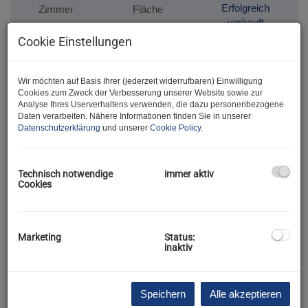
Erfolgreich
Zimmer
Fläche
verkauft
2
2
ca. 55 m
Cookie Einstellungen
Wir möchten auf Basis Ihrer (jederzeit widerrufbaren) Einwilligung
Cookies zum Zweck der Verbesserung unserer Website sowie zur
Erfolgreich verkauft
Analyse Ihres Userverhaltens verwenden, die dazu personenbezogene
[verkauft] Verträumtes
Daten verarbeiten. Nähere Informationen finden Sie in unserer
Datenschutzerklärung
und unserer
Cookie Policy
.
Bauernhaus mit Nebengebäuden
in Altlichtenwarth zum
Schnäppchenpreis
Technisch notwendige
immer aktiv
Cookies
2144 Altlichtenwarth
Marketing
Status:
Erfolgreich verkauft
Fläche
inaktiv
2
ca. 63 m
Speichern
Alle akzeptieren