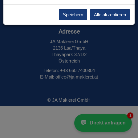
DATENSCHUTZINFORMATION
Speichern
Alle akzeptieren
Adresse
JA Maklerei GmbH
2136 Laa/Thaya
Thayapark 37/1/2
Österreich
Telefon: +43 660 7400304
E‑Mail: office@ja-maklerei.at
© JA Maklerei GmbH
1
💬
Direkt anfragen