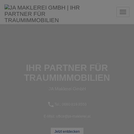
Navi
IHR PARTNER FÜR
TRAUMIMMOBILIEN
JA Maklerei GmbH
Tel.: 0660 819 8559‬
E-Mail: office@ja-maklerei.at
Jetzt entdecken