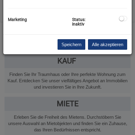
Filter zurücksetzen
Suchen
Marketing
Status:
inaktiv
Speichern
Alle akzeptieren
KAUF
Finden Sie Ihr Traumhaus oder Ihre perfekte Wohnung zum
Kauf. Entdecken Sie unser vielfältiges Angebot an Immobilien
und investieren Sie in Ihre Zukunft.
MIETE
Erleben Sie die Freiheit des Mietens. Durchstöbern Sie
unsere Auswahl an Mietobjekten und finden Sie ein Zuhause,
das Ihren Bedürfnissen entspricht.