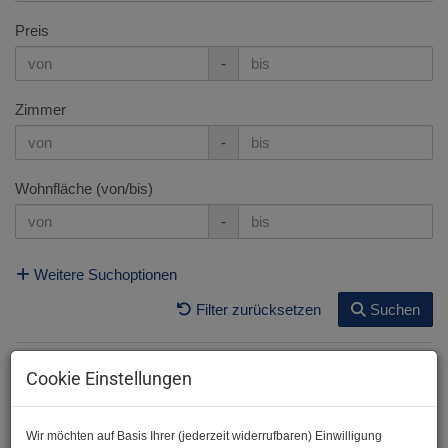
Preis
-
Zimmer
-
Wohnfläche (von/bis)
-
Weitere Suchoptionen
Filter zurücksetzen
Suchen
Cookie Einstellungen
1
2
3
Wir möchten auf Basis Ihrer (jederzeit widerrufbaren) Einwilligung