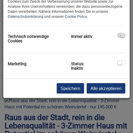
Cookies zum Zweck der Verbesserung unserer Website sowie zur
Analyse Ihres Userverhaltens verwenden, die dazu personenbezogene
Daten verarbeiten. Nähere Informationen finden Sie in unserer
Baugrundstück mit 401m² in ruhiger
Datenschutzerklärung
und unserer
Cookie Policy
.
Lage in 2213 Bockfließ
2213 Bockfließ
Technisch notwendige
immer aktiv
Cookies
Fläche
2
ca. 401 m
Marketing
Status:
Kaufpreis
inaktiv
120.000,00 €
Speichern
Alle akzeptieren
Raus aus der Stadt, rein in die
Lebensqualität - 3-Zimmer Haus mit