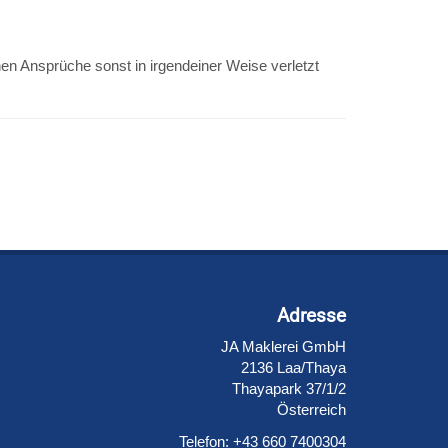
en Ansprüche sonst in irgendeiner Weise verletzt
Adresse
JA Maklerei GmbH
2136 Laa/Thaya
Thayapark 37/1/2
Österreich
Telefon: +43 660 7400304