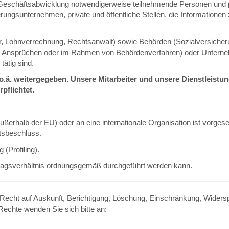
r Geschäftsabwicklung notwendigerweise teilnehmende Personen und po
rungsunternehmen, private und öffentliche Stellen, die Informatione
ter, Lohnverrechnung, Rechtsanwalt) sowie Behörden (Sozialversicher
n Ansprüchen oder im Rahmen von Behördenverfahren) oder Unterne
tätig sind.
o.ä. weitergegeben. Unsere Mitarbeiter und unsere Dienstleist
pflichtet.
ußerhalb der EU) oder an eine internationale Organisation ist vorgese
tsbeschluss.
(Profiling).
rtragsverhältnis ordnungsgemäß durchgeführt werden kann.
as Recht auf Auskunft, Berichtigung, Löschung, Einschränkung, Wide
echte wenden Sie sich bitte an: