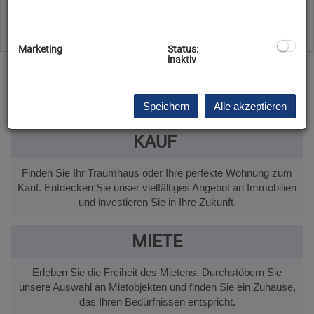
Filter zurücksetzen
Suchen
Marketing
Status:
inaktiv
Speichern
Alle akzeptieren
KAUF
Finden Sie Ihr Traumhaus oder Ihre perfekte Wohnung zum
Kauf. Entdecken Sie unser vielfältiges Angebot an Immobilien
und investieren Sie in Ihre Zukunft.
MIETE
Erleben Sie die Freiheit des Mietens. Durchstöbern Sie
unsere Auswahl an Mietobjekten und finden Sie ein Zuhause,
das Ihren Bedürfnissen entspricht.