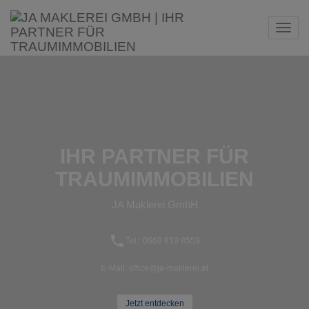
Navi
IHR PARTNER FÜR
TRAUMIMMOBILIEN
JA Maklerei GmbH
Tel.: 0660 819 8559‬
E-Mail: office@ja-maklerei.at
Jetzt entdecken