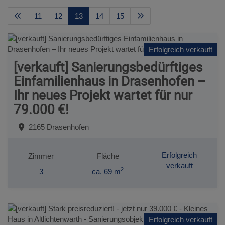
11
12
13
14
15
Erfolgreich verkauft
[verkauft] Sanierungsbedürftiges
Einfamilienhaus in Drasenhofen –
Ihr neues Projekt wartet für nur
79.000 €!
2165 Drasenhofen
Erfolgreich
Zimmer
Fläche
verkauft
2
3
ca. 69 m
Erfolgreich verkauft