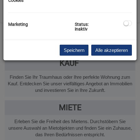
Cookies
Filter zurücksetzen
Suchen
Marketing
Status:
inaktiv
Speichern
Alle akzeptieren
KAUF
Finden Sie Ihr Traumhaus oder Ihre perfekte Wohnung zum
Kauf. Entdecken Sie unser vielfältiges Angebot an Immobilien
und investieren Sie in Ihre Zukunft.
MIETE
Erleben Sie die Freiheit des Mietens. Durchstöbern Sie
unsere Auswahl an Mietobjekten und finden Sie ein Zuhause,
das Ihren Bedürfnissen entspricht.