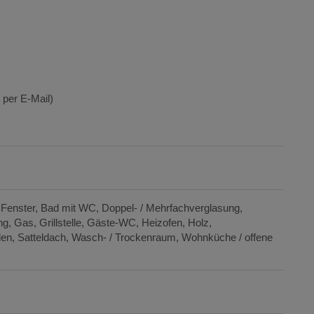
 per E-Mail)
 Fenster
Bad mit WC
Doppel- / Mehrfachverglasung
ng
Gas
Grillstelle
Gäste-WC
Heizofen
Holz
den
Satteldach
Wasch- / Trockenraum
Wohnküche / offene