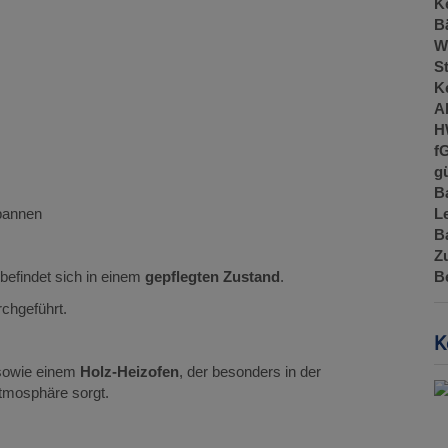
Ke
B
W
St
Ke
A
H
f
gü
B
L
spannen
B
Z
B
befindet sich in einem
gepflegten Zustand
.
chgeführt.
K
owie einem
Holz-Heizofen
, der besonders in der
tmosphäre sorgt.