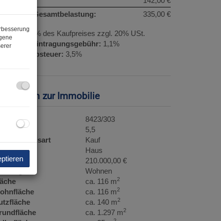
onstiges:
142,00 €
onatliche Gesamtbelastung:
335,00 €
erbesserung
rovision:
3% des Kaufpreises zzgl. 20% USt.
ogene
rundbucheintragungsgebühr:
1,1%
erer
runderwerbsteuer:
3,5%
Vorraum (links Eingang, rechts Keller)
asisdaten zur Immobilie
bjektnr.
8423/303
immer
5,5
ermarktungsart
Kauf
bjektart
Haus
eptieren
aufpreis
210.000,00 €
utzungsart
Wohnen
2
läche
ca. 116 m
2
ohnfläche
ca. 116 m
2
utzfläche
ca. 140 m
2
rundfläche
ca. 1.297 m
2