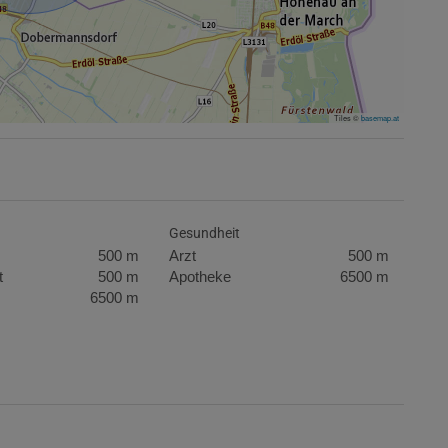
Tiles ©
basemap.at
Gesundheit
500 m
Arzt
500 m
t
500 m
Apotheke
6500 m
6500 m