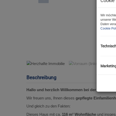
Cookie 
Wir möchte
unserer We
Daten vera
Cookie Pol
Technisc
Herzhafte Immobilie
Marketin
Beschreibung
Hallo und herzlich Willkommen bei der JA Maklere
Wir freuen uns, Ihnen dieses
gepflegte Einfamilien
Und gleich zu den Fakten:
Dieses Haus mit ca.
116 m² Wohnfläche
und insges