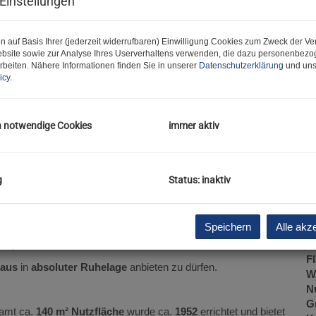
Einstellungen
S
m
n auf Basis Ihrer (jederzeit widerrufbaren) Einwilligung Cookies zum Zweck der V
P
bsite sowie zur Analyse Ihres Userverhaltens verwenden, die dazu personenbez
G
rbeiten. Nähere Informationen finden Sie in unserer
Datenschutzerklärung
und uns
G
icy
.
h notwendige Cookies
immer aktiv
B
O
g
Status: inaktiv
Z
V
O
Speichern
Alle akz
K
N
i :)
F
haus
in
absoluter Ruhelage
anbieten zu dürfen.
W
N
G
amt ca.
140 m² Nutzfläche
wurde ca.
1952
errichtet und bietet