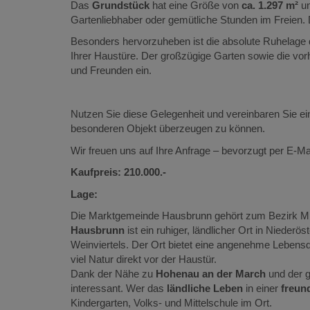
Das
Grundstück
hat eine Größe von
ca. 1.297 m²
un
Gartenliebhaber oder gemütliche Stunden im Freien
Besonders hervorzuheben ist die absolute Ruhelage d
Ihrer Haustüre. Der großzügige Garten sowie die vorh
und Freunden ein.
Nutzen Sie diese Gelegenheit und vereinbaren Sie e
besonderen Objekt überzeugen zu können.
Wir freuen uns auf Ihre Anfrage – bevorzugt per E-Mai
Kaufpreis: 210.000.-
Lage:
Die Marktgemeinde Hausbrunn gehört zum Bezirk Mi
Hausbrunn
ist ein ruhiger, ländlicher Ort in Niederö
Weinviertels. Der Ort bietet eine angenehme Lebensq
viel Natur direkt vor der Haustür.
Dank der Nähe zu
Hohenau an der March
und der g
interessant. Wer das
ländliche Leben
in einer
freun
Kindergarten, Volks- und Mittelschule im Ort.