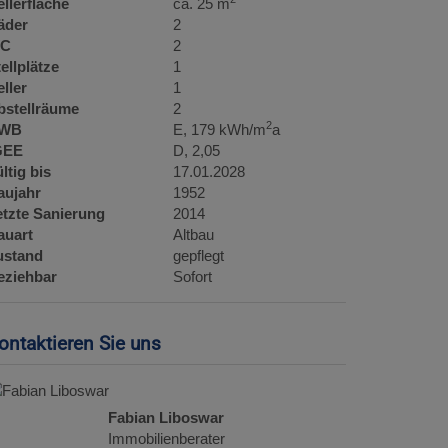
llerfläche
ca. 25 m
äder
2
C
2
ellplätze
1
ller
1
bstellräume
2
2
WB
E, 179 kWh/m
a
GEE
D, 2,05
ltig bis
17.01.2028
aujahr
1952
etzte Sanierung
2014
auart
Altbau
ustand
gepflegt
eziehbar
Sofort
ontaktieren Sie uns
Fabian Liboswar
Immobilienberater