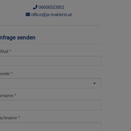
06606523851
office@ja-maklerei.at
nfrage senden
Mail
nrede
orname
achname