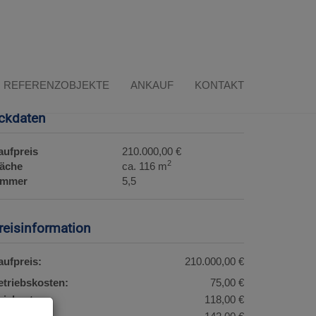
Download Expose
REFERENZOBJEKTE
ANKAUF
KONTAKT
ckdaten
aufpreis
210.000,00 €
2
läche
ca. 116 m
immer
5,5
reisinformation
aufpreis:
210.000,00 €
etriebskosten:
75,00 €
eizkosten:
118,00 €