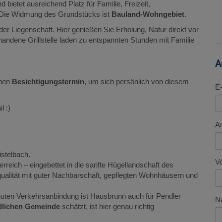
d bietet ausreichend Platz für Familie, Freizeit,
. Die Widmung des Grundstücks ist
Bauland-Wohngebiet
.
er Liegenschaft. Hier genießen Sie Erholung, Natur direkt vor
andene Grillstelle laden zu entspannten Stunden mit Familie
A
inen
Besichtigungstermin
, um sich persönlich von diesem
E-
l :)
A
stelbach.
V
sterreich – eingebettet in die sanfte Hügellandschaft des
ualität mit guter Nachbarschaft, gepflegten Wohnhäusern und
uten Verkehrsanbindung ist Hausbrunn auch für Pendler
N
dlichen Gemeinde
schätzt, ist hier genau richtig