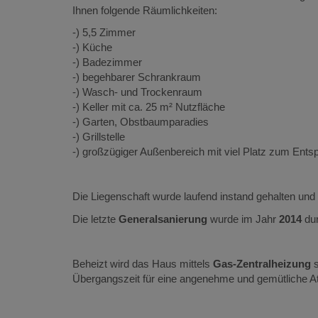
Ihnen folgende Räumlichkeiten:
-) 5,5 Zimmer
-) Küche
-) Badezimmer
-) begehbarer Schrankraum
-) Wasch- und Trockenraum
-) Keller mit ca. 25 m² Nutzfläche
-) Garten, Obstbaumparadies
-) Grillstelle
-) großzügiger Außenbereich mit viel Platz zum Ent
Die Liegenschaft wurde laufend instand gehalten und 
Die letzte
Generalsanierung
wurde im Jahr
2014
dur
Beheizt wird das Haus mittels
Gas-Zentralheizung
s
Übergangszeit für eine angenehme und gemütliche A