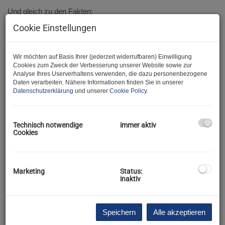
Und gleich zu den Fakten:
Cookie Einstellungen
Dieses großzügige Wohnhaus mit ca.
119 m² Wohnfläche
wurde ursprünglich ca.
1910 errichtet
und im Jahr
1984
umfassend generalsaniert, erweitert und umgebaut
.
Wir möchten auf Basis Ihrer (jederzeit widerrufbaren) Einwilligung
Die Liegenschaft verfügt über:
Cookies zum Zweck der Verbesserung unserer Website sowie zur
Analyse Ihres Userverhaltens verwenden, die dazu personenbezogene
-)
4 Schlafzimmer
(2 davon derzeit noch fertigzustellen)
Daten verarbeiten. Nähere Informationen finden Sie in unserer
-)
Wohn-Esszimmer
Datenschutzerklärung
und unserer
Cookie Policy
.
-)
Küche
-)
2 Badezimmer
(eines derzeit noch fertigzustellen)
-)
2 WC
Technisch notwendige
immer aktiv
-)
Veranda
Cookies
-)
Garage
-)
ehemalige Schmiede / Werkstatt
-)
seitliche Zufahrt zum hinteren Grundstücksbereich
Marketing
Status:
-)
Rohdachboden mit weiterem Ausbaupotenzial
inaktiv
-)
großzügigen Garten
Die Raumaufteilung gestaltet sich wie folgt:
Speichern
Alle akzeptieren
Erdgeschoss: