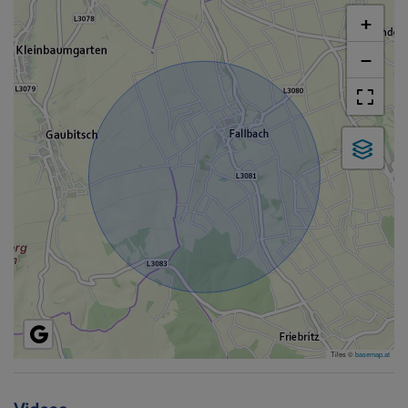
+
−
Tiles ©
basemap.at