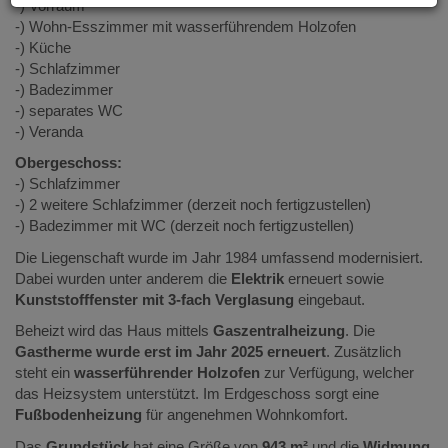
-) Vorraum
-) Wohn-Esszimmer mit wasserführendem Holzofen
-) Küche
-) Schlafzimmer
-) Badezimmer
-) separates WC
-) Veranda
Obergeschoss:
-) Schlafzimmer
-) 2 weitere Schlafzimmer (derzeit noch fertigzustellen)
-) Badezimmer mit WC (derzeit noch fertigzustellen)
Die Liegenschaft wurde im Jahr 1984 umfassend modernisiert.
Dabei wurden unter anderem die
Elektrik
erneuert sowie
Kunststofffenster mit 3-fach Verglasung
eingebaut.
Beheizt wird das Haus mittels
Gaszentralheizung
. Die
Gastherme wurde erst im Jahr 2025 erneuert
. Zusätzlich
steht ein
wasserführender Holzofen
zur Verfügung, welcher
das Heizsystem unterstützt. Im Erdgeschoss sorgt eine
Fußbodenheizung
für angenehmen Wohnkomfort.
Das
Grundstück
hat eine Größe von
943 m²
und die
Widmung