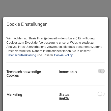
Cookie Einstellungen
Wir möchten auf Basis Ihrer (jederzeit widerrufbaren) Einwilligung
Cookies zum Zweck der Verbesserung unserer Website sowie zur
Analyse Ihres Userverhaltens verwenden, die dazu personenbezogene
Daten verarbeiten. Nähere Informationen finden Sie in unserer
Datenschutzerklärung
und unserer
Cookie Policy
.
Beschreibung
Technisch notwendige
immer aktiv
Cookies
Hallo und herzlich Willkommen bei der JA Maklere
i :)
Wir freuen uns, Ihnen diese vielseitig nutzbare
Werkstatt
bzw.
Halle
in
2135 Neudorf
anbieten zu dürfen.
Marketing
Status:
inaktiv
Und gleich zu den Fakten:
Diese praktische Halle mit ca.
80 m²
Nutzfläche verfügt über: