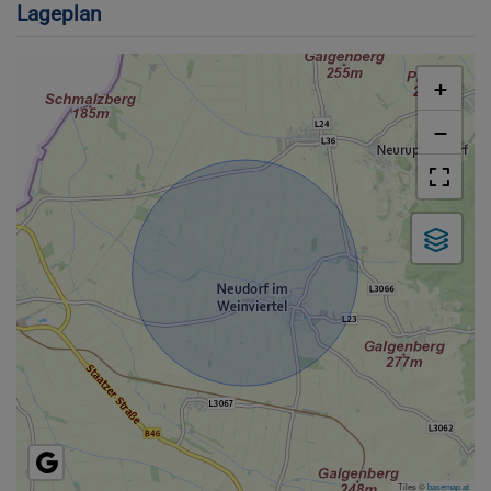
Lageplan
+
−
Tiles ©
basemap.at