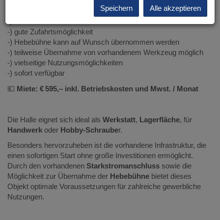
Speichern
Alle akzeptieren
-) ca. 80 m² Nutzfläche (10 m x 8 m)
-) Starkstromanschluss vorhanden
-) gute Zufahrtsmöglichkeit
-) Hebebühne kann auf Wunsch übernommen werden
-) teilweise Übernahme von vorhandenem Werkzeug möglich
-) vielseitige Nutzungsmöglichkeiten
-) sofort verfügbar
💶
Miete: € 595,– inkl. Betriebskosten und Mwst. / Monat
Die Halle eignet sich ideal als
Werkstatt
,
Lagerfläche
, für
Handwerk
oder
Hobby-Schraube
r.
Besonders hervorzuheben ist die vorhandene Infrastruktur, die
einen sofortigen Start ohne große Investitionen ermöglicht.
Durch den vorhandenen
Starkstromanschluss
sowie die
Möglichkeit zur Übernahme der
Hebebühne
bietet dieses
Objekt optimale Voraussetzungen für zahlreiche gewerbliche
Nutzungen.