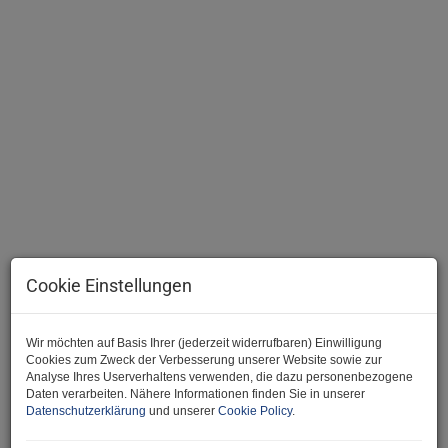
Ansicht (Straße)
Cookie Einstellungen
Beschreibung
Wir möchten auf Basis Ihrer (jederzeit widerrufbaren) Einwilligung
Cookies zum Zweck der Verbesserung unserer Website sowie zur
Hallo und
herzlich Willkomme
n bei der
JA-Maklere
i :)
Analyse Ihres Userverhaltens verwenden, die dazu personenbezogene
Daten verarbeiten. Nähere Informationen finden Sie in unserer
Wir freuen uns, Ihnen dieses gepflegte
Einfamilienhaus
in
Datenschutzerklärung
und unserer
Cookie Policy
.
herrlicher Lage anbieten zu dürfen.