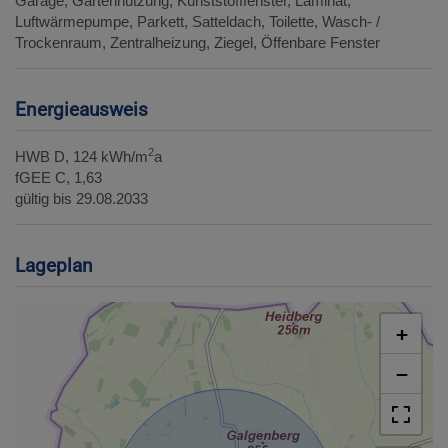
Garage
Gartennutzung
Kunststofffenster
Laminat
Luftwärmepumpe
Parkett
Satteldach
Toilette
Wasch- /
Trockenraum
Zentralheizung
Ziegel
Öffenbare Fenster
Energieausweis
2
HWB
D, 124 kWh/m
a
fGEE
C, 1,63
gültig bis
29.08.2033
Lageplan
+
−