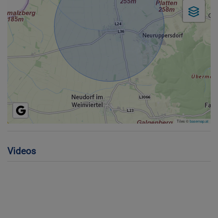
Tiles ©
basemap.at
Videos