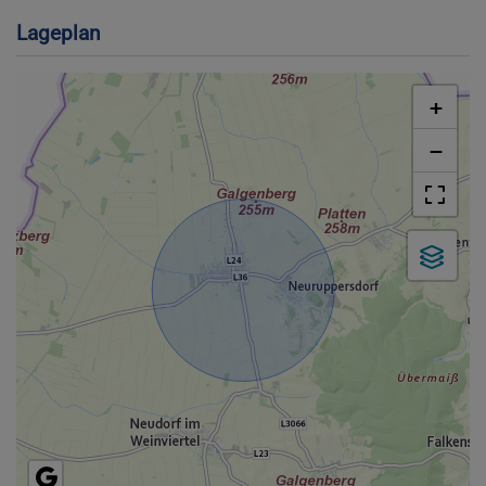
Lageplan
+
−