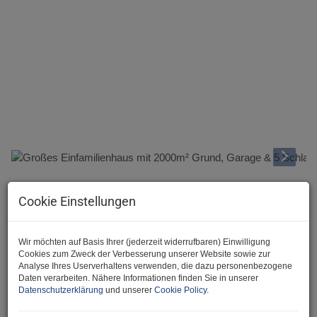
Beschreibung
Cookie Einstellungen
Hallo und herzlich Willkommen bei der JA Maklerei :)
Wir möchten auf Basis Ihrer (jederzeit widerrufbaren) Einwilligung
Wir freuen uns, Ihnen dieses großzügige Einfamilienhaus in
Cookies zum Zweck der Verbesserung unserer Website sowie zur
herrlicher Lage anbieten zu dürfen.
Analyse Ihres Userverhaltens verwenden, die dazu personenbezogene
Daten verarbeiten. Nähere Informationen finden Sie in unserer
Und gleich zu den Fakten:
Datenschutzerklärung
und unserer
Cookie Policy
.
Dieses gepflegte Haus mit ca.
250 m² Wohnfläche
wurde
ca.