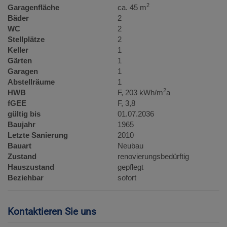
2
Garagenfläche
ca. 45 m
Bäder
2
WC
2
Stellplätze
2
Keller
1
Gärten
1
Garagen
1
Abstellräume
1
2
HWB
F, 203 kWh/m
a
fGEE
F, 3,8
gültig bis
01.07.2036
Baujahr
1965
Letzte Sanierung
2010
Bauart
Neubau
Zustand
renovierungsbedürftig
Hauszustand
gepflegt
Beziehbar
sofort
Kontaktieren Sie uns