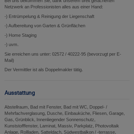
Bei uns bekommen Sie, dank unserem breit gefächerten
Netzwerk an Professionisten alles aus einer Hand:
-) Entrümpelung & Reinigung der Liegenschaft
-) Aufbereitung von Garten & Grünflächen
-) Home Staging
-) uvm.
Sie erreichen uns unter: 02572 / 40222-95 (bevorzugt per E-
Mail)
Der Vermittler ist als Doppelmakler tätig.
Ausstattung
Abstellraum
Bad mit Fenster
Bad mit WC
Doppel- /
Mehrfachverglasung
Dusche
Einbauküche
Fliesen
Garage
Gas
Grünblick
Innenliegender Sonnenschutz
Kunststofffenster
Laminat
Massiv
Parkplatz
Photovoltaik
Anlage
Rollladen
Satteldach
Südwestbalkon / -terrasse