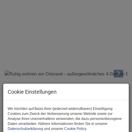
Beschreibung
Cookie Einstellungen
Hallo und herzlich Willkommen bei der JA Maklerei :)
Wir möchten auf Basis Ihrer (jederzeit widerrufbaren) Einwilligung
Wir freuen uns, Ihnen dieses außergewöhnliche Einfamilienhaus
Cookies zum Zweck der Verbesserung unserer Website sowie zur
in herrlicher Ruhelage anbieten zu dürfen.
Analyse Ihres Userverhaltens verwenden, die dazu personenbezogene
Daten verarbeiten. Nähere Informationen finden Sie in unserer
Und gleich zu den Fakten:
Datenschutzerklärung
und unserer
Cookie Policy
.