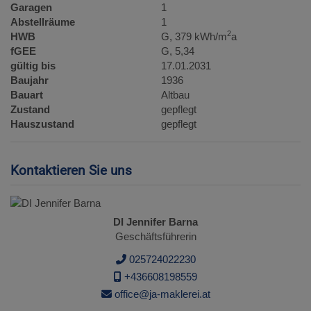
Garagen
1
Abstellräume
1
2
HWB
G, 379 kWh/m
a
fGEE
G, 5,34
gültig bis
17.01.2031
Baujahr
1936
Bauart
Altbau
Zustand
gepflegt
Hauszustand
gepflegt
Kontaktieren Sie uns
DI Jennifer Barna
Geschäftsführerin
025724022230
+436608198559
office@ja-maklerei.at