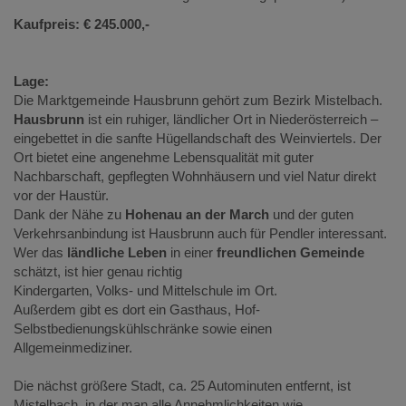
Kaufpreis: € 245.000,-
Lage:
Die Marktgemeinde Hausbrunn gehört zum Bezirk Mistelbach.
Hausbrunn
ist ein ruhiger, ländlicher Ort in Niederösterreich –
eingebettet in die sanfte Hügellandschaft des Weinviertels. Der
Ort bietet eine angenehme Lebensqualität mit guter
Nachbarschaft, gepflegten Wohnhäusern und viel Natur direkt
vor der Haustür.
Dank der Nähe zu
Hohenau an der March
und der guten
Verkehrsanbindung ist Hausbrunn auch für Pendler interessant.
Wer das
ländliche Leben
in einer
freundlichen Gemeinde
schätzt, ist hier genau richtig
Kindergarten, Volks- und Mittelschule im Ort.
Außerdem gibt es dort ein Gasthaus, Hof-
Selbstbedienungskühlschränke sowie einen
Allgemeinmediziner.
Die nächst größere Stadt, ca. 25 Autominuten entfernt, ist
Mistelbach, in der man alle Annehmlichkeiten wie