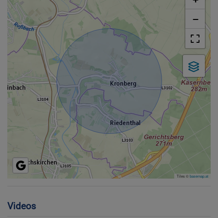
−
Tiles ©
basemap.at
Videos