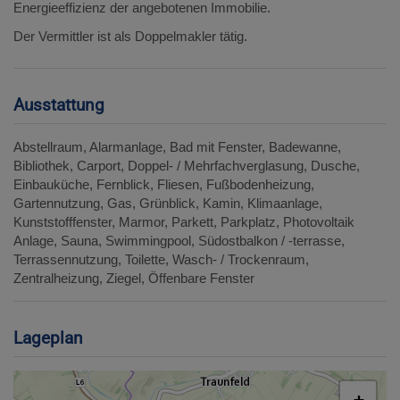
Energieeffizienz der angebotenen Immobilie.
Der Vermittler ist als Doppelmakler tätig.
Ausstattung
Abstellraum
Alarmanlage
Bad mit Fenster
Badewanne
Bibliothek
Carport
Doppel- / Mehrfachverglasung
Dusche
Einbauküche
Fernblick
Fliesen
Fußbodenheizung
Gartennutzung
Gas
Grünblick
Kamin
Klimaanlage
Kunststofffenster
Marmor
Parkett
Parkplatz
Photovoltaik
Anlage
Sauna
Swimmingpool
Südostbalkon / -terrasse
Terrassennutzung
Toilette
Wasch- / Trockenraum
Zentralheizung
Ziegel
Öffenbare Fenster
Lageplan
+