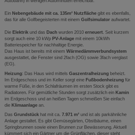
Autobahn) in wenigen Autominuten erreichbar.
Ein
Nebengebäude mit ca. 135m² Nutzfläche
gibt es ebenfalls,
das für alle Golfbegeisterten mit einem
Golfsimulator
aufwartet.
Die
Elektrik
und das
Dach
wurden 2010
erneuert
. Seit kurzem
sorgt auch eine 10 kWp
PV-Anlage
mit einem 10kWh
Batteriespeicher für nachhaltige Energie.
Das Haus ist bereits mit einem
Wärmedämmverbundsystem
ausgestattet, die Fenster sind 2fach (OG) sowie 3fach verglast
(EG).
Heizung
: Das Haus wird mittels
Gaszentralheizung
beheizt.
Im Erdgeschoss und im Keller sorgt eine
Fußbodenheizung
für
warme Füße, in den Schlafräumen im ersten Stock gibt es
Radiatoren. Für gemütliche Stunden sorgt zusätzlich ein
Kamin
im Erdgeschoss und an heißen Tagen schmeißen Sie einfach
die
Klimaanlage
an.
Das
Grundstück
hat mit ca.
7.971 m²
und ist als parkähnliche
Anlage gestaltet. Es gibt Gemüsegärten, Obstbäume, einen
Springbrunnen sowie einen Brunnen zur Bewässerung. Aktuell
kümmert sich ein Gärtner um die Grünflächen, dieser steht