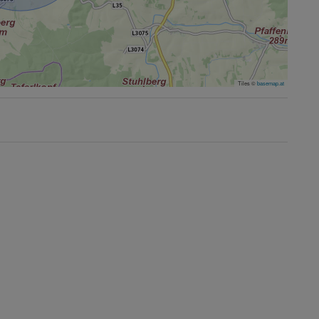
Tiles ©
basemap.at