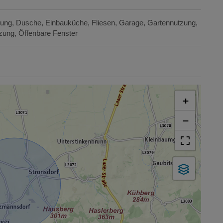
sung
Dusche
Einbauküche
Fliesen
Garage
Gartennutzung
izung
Öffenbare Fenster
+
−