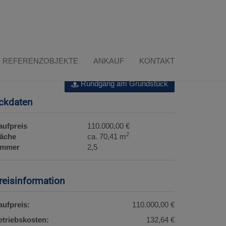
Download Expose
REFERENZOBJEKTE
ANKAUF
KONTAKT
Rundgang am Grundstück
ckdaten
aufpreis
110.000,00 €
2
läche
ca. 70,41 m
immer
2,5
reisinformation
aufpreis:
110.000,00 €
etriebskosten:
132,64 €