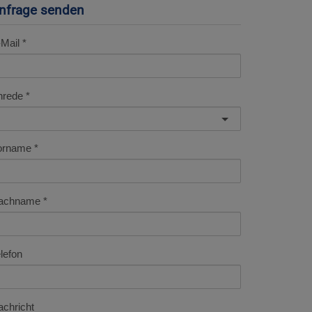
nfrage senden
Mail
nrede
orname
achname
lefon
chricht