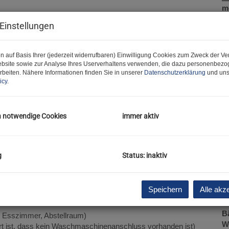
m
Einstellungen
P
G
G
n auf Basis Ihrer (jederzeit widerrufbaren) Einwilligung Cookies zum Zweck der V
bsite sowie zur Analyse Ihres Userverhaltens verwenden, die dazu personenbez
rbeiten. Nähere Informationen finden Sie in unserer
Datenschutzerklärung
und uns
icy
.
B
h notwendige Cookies
immer aktiv
O
Z
V
O
i :)
g
Status: inaktiv
K
ieten zu dürfen.
N
F
Speichern
Alle akz
W
urde ca.
1900
errichtet und verfügt über:
G
B
 Esszimmer, Abstellraum)
W
t ist, dass kein Waschmaschinenanschluss vorhanden ist)