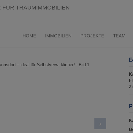
tzmannsdorf – ideal für
HOME
IMMOBILIEN
PROJEKTE
TEAM
E
K
F
Z
P
K
B