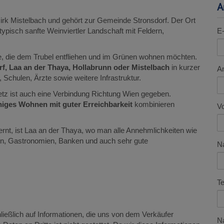
A
zirk Mistelbach und gehört zur Gemeinde Stronsdorf. Der Ort
typisch sanfte Weinviertler Landschaft mit Feldern,
E-
le, die dem Trubel entfliehen und im Grünen wohnen möchten.
f, Laa an der Thaya, Hollabrunn oder Mistelbach
in kurzer
A
 Schulen, Ärzte sowie weitere Infrastruktur.
etz ist auch eine Verbindung Richtung Wien gegeben.
higes Wohnen mit guter Erreichbarkeit
kombinieren
V
ernt, ist Laa an der Thaya, wo man alle Annehmlichkeiten wie
en, Gastronomien, Banken und auch sehr gute
N
Te
ießlich auf Informationen, die uns von dem Verkäufer
Na