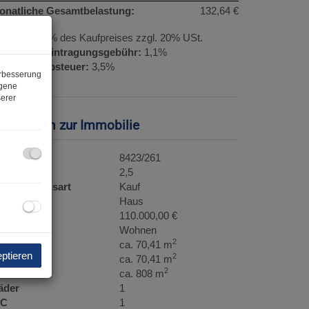
onatliche Gesamtbelastung:
132,64 €
rovision:
3% des Kaufpreises zzgl. 20% USt.
rundbucheintragungsgebühr:
1,1%
runderwerbsteuer:
3,5%
erbesserung
ogene
erer
asisdaten zur Immobilie
bjektnr.
8423/261
immer
2,5
ermarktungsart
Kauf
bjektart
Haus
aufpreis
110.000,00 €
utzungsart
Wohnen
2
läche
ca. 70,41 m
eptieren
2
ohnfläche
ca. 70,41 m
2
rundfläche
ca. 808 m
äder
1
C
1