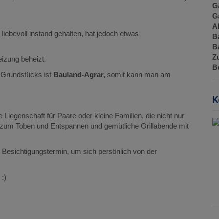
G
G
A
 liebevoll instand gehalten, hat jedoch etwas
B
B
Z
eizung beheizt.
B
Grundstücks ist
Bauland-Agrar,
somit kann man am
K
Liegenschaft für Paare oder kleine Familien, die nicht nur
, zum Toben und Entspannen und gemütliche Grillabende mit
n Besichtigungstermin, um sich persönlich von der
 :)