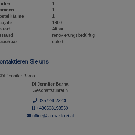
ärten
1
aragen
1
bstellräume
1
aujahr
1900
auart
Altbau
ustand
renovierungsbedürftig
eziehbar
sofort
ontaktieren Sie uns
DI Jennifer Barna
Geschäftsführerin
025724022230
+436608198559
office@ja-maklerei.at