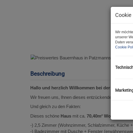
Cookie 
Wir möchte
unserer We
Daten vera
Cookie Pol
Technisc
Beschreibung
Hallo und herzlich Willkommen bei der JA Maklere
Marketin
Wir freuen uns, Ihnen dieses entzückende Objekt anb
Und gleich zu den Fakten:
Dieses schöne
Haus
mit ca.
70,40m² Wohnfläche
w
-) 2,5 Zimmer (Wohnzimmer, Schlafzimmer, Küche +
-) Badezimmer mit Dusche + Fenster (erwähnenswer