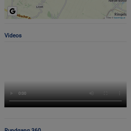
Tiles ©
basemap.at
Videos
Rundgang 360