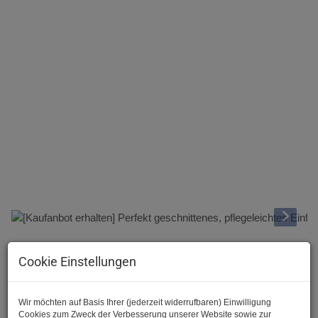
Rundgang durchs Haus
Cookie Einstellungen
Beschreibung
Wir möchten auf Basis Ihrer (jederzeit widerrufbaren) Einwilligung
Hallo und herzlich Willkommen bei der JA Maklerei :)
Cookies zum Zweck der Verbesserung unserer Website sowie zur