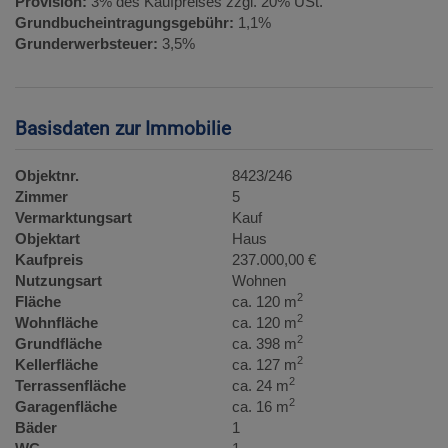
Provision:
3% des Kaufpreises zzgl. 20% USt.
Grundbucheintragungsgebühr:
1,1%
Grunderwerbsteuer:
3,5%
Basisdaten zur Immobilie
Objektnr.
8423/246
Zimmer
5
Vermarktungsart
Kauf
Objektart
Haus
Kaufpreis
237.000,00 €
Nutzungsart
Wohnen
2
Fläche
ca. 120 m
2
Wohnfläche
ca. 120 m
2
Grundfläche
ca. 398 m
2
Kellerfläche
ca. 127 m
2
Terrassenfläche
ca. 24 m
2
Garagenfläche
ca. 16 m
Bäder
1