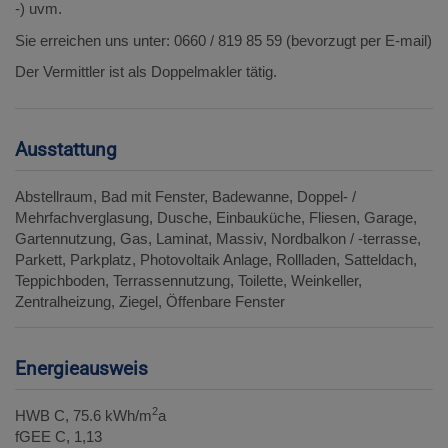
-) uvm.
Sie erreichen uns unter: 0660 / 819 85 59 (bevorzugt per E-mail)
Der Vermittler ist als Doppelmakler tätig.
Ausstattung
Abstellraum
Bad mit Fenster
Badewanne
Doppel- /
Mehrfachverglasung
Dusche
Einbauküche
Fliesen
Garage
Gartennutzung
Gas
Laminat
Massiv
Nordbalkon / -terrasse
Parkett
Parkplatz
Photovoltaik Anlage
Rollladen
Satteldach
Teppichboden
Terrassennutzung
Toilette
Weinkeller
Zentralheizung
Ziegel
Öffenbare Fenster
Energieausweis
2
HWB
C, 75.6 kWh/m
a
fGEE
C, 1,13