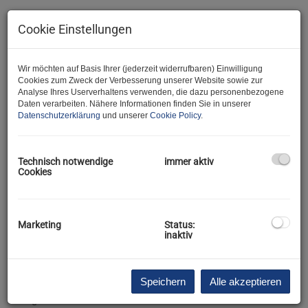
Cookie Einstellungen
Wir möchten auf Basis Ihrer (jederzeit widerrufbaren) Einwilligung
Cookies zum Zweck der Verbesserung unserer Website sowie zur
Analyse Ihres Userverhaltens verwenden, die dazu personenbezogene
Daten verarbeiten. Nähere Informationen finden Sie in unserer
Datenschutzerklärung
und unserer
Cookie Policy
.
Technisch notwendige
immer aktiv
Cookies
Beschreibung
Marketing
Status:
inaktiv
Hallo und herzlich Willkommen bei der JA Maklerei :)
Wir freuen uns, Ihnen diese schöne 1-Zimmer Wohnung
anbieten zu dürfen.
Speichern
Alle akzeptieren
Und gleich zu den Fakten: