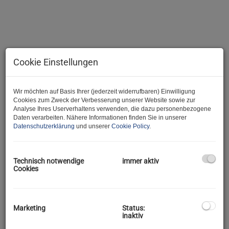
Cookie Einstellungen
Wir möchten auf Basis Ihrer (jederzeit widerrufbaren) Einwilligung
Cookies zum Zweck der Verbesserung unserer Website sowie zur
Analyse Ihres Userverhaltens verwenden, die dazu personenbezogene
Daten verarbeiten. Nähere Informationen finden Sie in unserer
Datenschutzerklärung
und unserer
Cookie Policy
.
Beschreibung
Technisch notwendige
immer aktiv
Cookies
Hallo und herzlich Willkommen bei der JA Maklerei :)
Wir freuen uns, Ihnen dieses schöne Objekt anbieten zu dürfen.
Marketing
Status:
Und gleich zu den Fakten:
inaktiv
Dieses schöne
Haus
mit ca.
85m² Wohnfläche
wurde ca.
1950