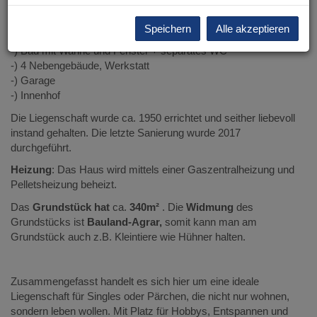
errichtet und verfügt über:
Speichern
Alle akzeptieren
-) 3 Zimmer ( Küche mit Essplatz, Wohnzimmer, Schlafzimmer
-) Bad mit Wanne und Fenster + separates WC
-) 4 Nebengebäude, Werkstatt
-) Garage
-) Innenhof
Die Liegenschaft wurde ca. 1950 errichtet und seither liebevoll
instand gehalten. Die letzte Sanierung wurde 2017
durchgeführt.
Heizung
: Das Haus wird mittels einer Gaszentralheizung und
Pelletsheizung beheizt.
Das
Grundstück hat
ca.
340m²
. Die
Widmung
des
Grundstücks ist
Bauland-Agrar,
somit kann man am
Grundstück auch z.B. Kleintiere wie Hühner halten.
Zusammengefasst handelt es sich hier um eine ideale
Liegenschaft für Singles oder Pärchen, die nicht nur wohnen,
sondern leben wollen. Mit Platz für Hobbys, Entspannen und