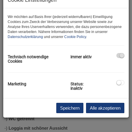
Wir freuen uns, Ihnen diese großzügige und vielseitig nutzbare
Wohnung in Mistelbach anbieten zu dürfen.
Wir möchten auf Basis Ihrer (jederzeit widerrufbaren) Einwilligung
Cookies zum Zweck der Verbesserung unserer Website sowie zur
Analyse Ihres Userverhaltens verwenden, die dazu personenbezogene
Und gleich zu den Fakten:
Daten verarbeiten. Nähere Informationen finden Sie in unserer
Datenschutzerklärung
und unserer
Cookie Policy
.
Diese gut geschnittene Wohnung mit ca.
85 m² Wohnfläche
plus ca.
9 m² Loggia
bietet Ihnen:
-)
2 großzügige Schlafzimmer
Technisch notwendige
immer aktiv
Cookies
-)
Wohnzimmer mit Essbereich
-) zusätzlicher Raum mit ca.
6,5 m²
, ideal als
Büro
oder
drittes
Schlafzimmer.
Marketing
Status:
inaktiv
-)
Einbauküche
-)
Schrankraum und Abstellraum
Speichern
Alle akzeptieren
-)
Bad mit Dusche und Badewanne
-)
WC getrennt
-)
Loggia mit schöner Aussicht