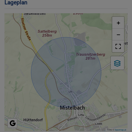
Lageplan
+
−
Tiles ©
basemap.at