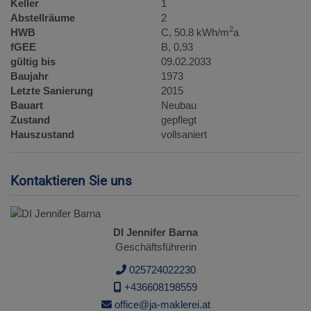
Keller
1
Abstellräume
2
2
HWB
C, 50.8 kWh/m
a
fGEE
B, 0,93
gültig bis
09.02.2033
Baujahr
1973
Letzte Sanierung
2015
Bauart
Neubau
Zustand
gepflegt
Hauszustand
vollsaniert
Kontaktieren Sie uns
DI Jennifer Barna
Geschäftsführerin
025724022230
+436608198559
office@ja-maklerei.at