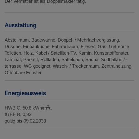
Der Vermittler ist als Doppelmakler tätig.
Ausstattung
Abstellraum
Badewanne
Doppel- / Mehrfachverglasung
Dusche
Einbauküche
Fahrradraum
Fliesen
Gas
Getrennte
Toiletten
Holz
Kabel / Satelliten-TV
Kamin
Kunststofffenster
Laminat
Parkett
Rollladen
Satteldach
Sauna
Südbalkon / -
terrasse
WG geeignet
Wasch- / Trockenraum
Zentralheizung
Öffenbare Fenster
Energieausweis
2
HWB
C, 50.8 kWh/m
a
fGEE
B, 0,93
gültig bis
09.02.2033