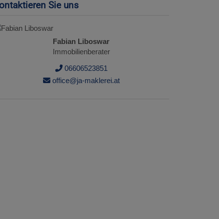
ontaktieren Sie uns
Fabian Liboswar
Immobilienberater
06606523851
office@ja-maklerei.at