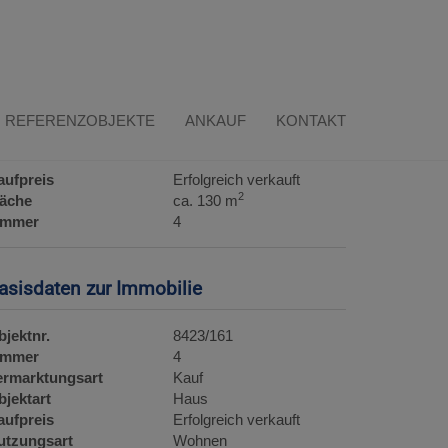
REFERENZOBJEKTE
ANKAUF
KONTAKT
ckdaten
aufpreis
Erfolgreich verkauft
2
läche
ca. 130 m
immer
4
asisdaten zur Immobilie
bjektnr.
8423/161
immer
4
ermarktungsart
Kauf
bjektart
Haus
aufpreis
Erfolgreich verkauft
utzungsart
Wohnen