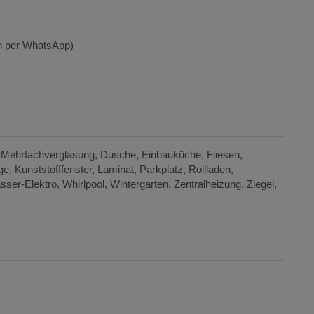
ch per WhatsApp)
/ Mehrfachverglasung
Dusche
Einbauküche
Fliesen
ge
Kunststofffenster
Laminat
Parkplatz
Rollladen
sser-Elektro
Whirlpool
Wintergarten
Zentralheizung
Ziegel