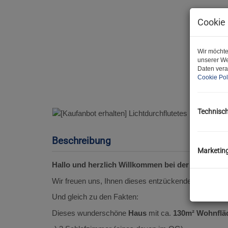
Cookie 
Wir möchte
unserer We
Daten vera
Cookie Pol
Technisc
Beschreibung
Marketin
Hallo und herzlich Willkommen bei der JA Maklere
Wir freuen uns, Ihnen dieses entzückende Objekt anb
Und gleich zu den Fakten:
Dieses wunderschöne
Haus
mit ca.
130m² Wohnflä