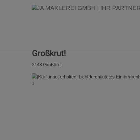
Erfolgreich verkauft: [Kaufanb
Einfamilienhaus mit Winterg
Großkrut!
2143 Großkrut