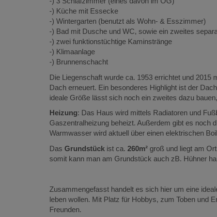
-) 3 Schlafzimmer (eines davon im OG)
-) Küche mit Essecke
-) Wintergarten (benutzt als Wohn- & Esszimmer)
-) Bad mit Dusche und WC, sowie ein zweites sep
-) zwei funktionstüchtige Kaminstränge
-) Klimaanlage
-) Brunnenschacht
Die Liegenschaft wurde ca. 1953 errichtet und 2015 m
Dach erneuert. Ein besonderes Highlight ist der Dac
ideale Größe lässt sich noch ein zweites dazu baue
Heizung
: Das Haus wird mittels Radiatoren und Fuß
Gaszentralheizung beheizt. Außerdem gibt es noch di
Warmwasser wird aktuell über einen elektrischen Boile
Das
Grundstück
ist ca.
260m²
groß und liegt am Or
somit kann man am Grundstück auch zB. Hühner hal
Zusammengefasst handelt es sich hier um eine ideale
leben wollen. Mit Platz für Hobbys, zum Toben und E
Freunden.