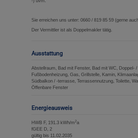
-) uvm.
Sie erreichen uns unter: 0660 / 819 85 59 (gerne au
Der Vermittler ist als Doppelmakler tätig.
Ausstattung
Abstellraum
Bad mit Fenster
Bad mit WC
Doppel- 
Fußbodenheizung
Gas
Grillstelle
Kamin
Klimaanla
Südbalkon / -terrasse
Terrassennutzung
Toilette
Wa
Öffenbare Fenster
Energieausweis
2
HWB
F, 191.3 kWh/m
a
fGEE
D, 2
gültig bis
11.02.2035