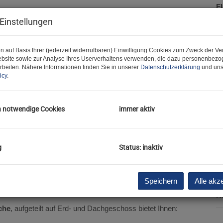
F
W
Einstellungen
G
Ke
T
n auf Basis Ihrer (jederzeit widerrufbaren) Einwilligung Cookies zum Zweck der V
B
bsite sowie zur Analyse Ihres Userverhaltens verwenden, die dazu personenbez
rbeiten. Nähere Informationen finden Sie in unserer
Datenschutzerklärung
und uns
W
icy
.
T
St
Ke
h notwendige Cookies
immer aktiv
A
H
f
gü
g
Status: inaktiv
B
i :)
L
B
ieten zu dürfen.
Speichern
Alle akz
Z
H
che
, aufgeteilt auf Erd- und Dachgeschoss bietet Ihnen: