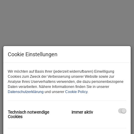
Cookie Einstellungen
Wir möchten auf Basis Ihrer (jederzeit widerrufbaren) Einwilligung
Cookies zum Zweck der Verbesserung unserer Website sowie zur
Analyse Ihres Userverhaltens verwenden, die dazu personenbezogene
Daten verarbeiten. Nähere Informationen finden Sie in unserer
Beschreibung
Datenschutzerklärung
und unserer
Cookie Policy
.
Hallo und herzlich Willkommen bei der JA Maklerei :)
Technisch notwendige
immer aktiv
Wir freuen uns, Ihnen dieses entzückende Objekt anbieten zu
Cookies
dürfen.
Und gleich zu den Fakten: