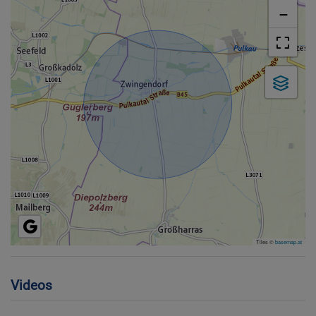
−
Tiles ©
basemap.at
Videos