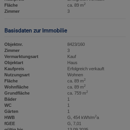
2
Fläche
ca. 89 m
Zimmer
3
Basisdaten zur Immobilie
Objektnr.
8423/160
Zimmer
3
Vermarktungsart
Kauf
Objektart
Haus
Kaufpreis
Erfolgreich verkauft
Nutzungsart
Wohnen
2
Fläche
ca. 89 m
2
Wohnfläche
ca. 89 m
2
Grundfläche
ca. 759 m
Bäder
1
WC
1
Gärten
1
2
HWB
G, 454 kWh/m
a
fGEE
G, 7,01
gültig bis
13.09.2035