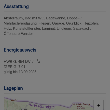
Ausstattung
Abstellraum
Bad mit WC
Badewanne
Doppel- /
Mehrfachverglasung
Fliesen
Garage
Grünblick
Heizofen
Holz
Kunststofffenster
Laminat
Linoleum
Satteldach
Öffenbare Fenster
Energieausweis
2
HWB
G, 454 kWh/m
a
fGEE
G, 7,01
gültig bis
13.09.2035
Lageplan
+