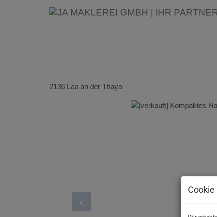
Erfolgreich verkauft: [verkau
grosszügigem Garten
2136 Laa an der Thaya
Cookie 