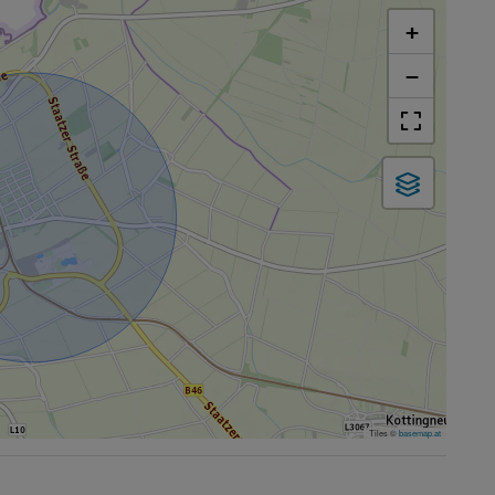
+
−
Tiles ©
basemap.at