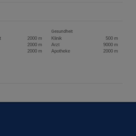
Gesundheit
t
2000 m
Klinik
500 m
2000 m
Arzt
9000 m
2000 m
Apotheke
2000 m