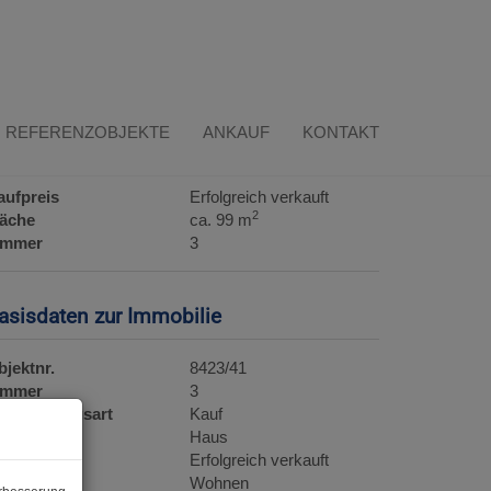
REFERENZOBJEKTE
ANKAUF
KONTAKT
ckdaten
aufpreis
Erfolgreich verkauft
2
läche
ca. 99 m
immer
3
asisdaten zur Immobilie
bjektnr.
8423/41
immer
3
ermarktungsart
Kauf
bjektart
Haus
aufpreis
Erfolgreich verkauft
utzungsart
Wohnen