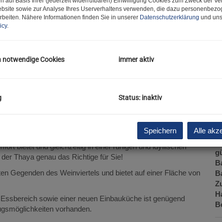
n auf Basis Ihrer (jederzeit widerrufbaren) Einwilligung Cookies zum Zweck der V
F
bsite sowie zur Analyse Ihres Userverhaltens verwenden, die dazu personenbez
W
rbeiten. Nähere Informationen finden Sie in unserer
Datenschutzerklärung
und uns
icy
.
G
Ke
G
B
h notwendige Cookies
immer aktiv
W
St
Ke
g
Status: inaktiv
G
G
A
Speichern
Alle akz
H
f
rt bietet und gleichzeitig in einer ruhigen und idyllischen
gü
 der Thaya genau das Richtige für Sie!
B
ten Gegenden des Weinviertels und bietet auf einer Fläche von
B
Z
H
Essbereich sowie einer neuen Einbauküche ist genügend
B
gsmöglichkeiten vorhanden.