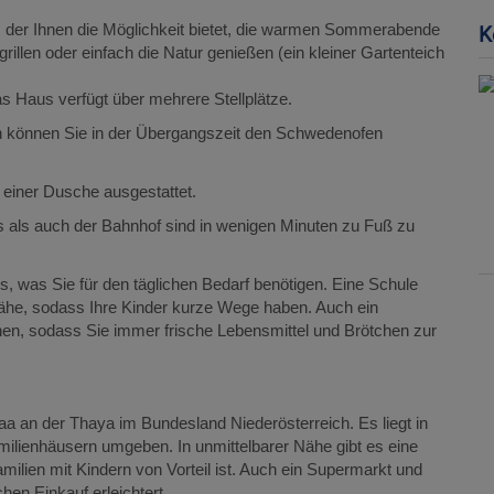
 der Ihnen die Möglichkeit bietet, die warmen Sommerabende
K
illen oder einfach die Natur genießen (ein kleiner Gartenteich
as Haus verfügt über mehrere Stellplätze.
ch können Sie in der Übergangszeit den Schwedenofen
 einer Dusche ausgestattet.
s als auch der Bahnhof sind in wenigen Minuten zu Fuß zu
, was Sie für den täglichen Bedarf benötigen. Eine Schule
 Nähe, sodass Ihre Kinder kurze Wege haben. Auch ein
hen, sodass Sie immer frische Lebensmittel und Brötchen zur
aa an der Thaya im Bundesland Niederösterreich. Es liegt in
ilienhäusern umgeben. In unmittelbarer Nähe gibt es eine
ilien mit Kindern von Vorteil ist. Auch ein Supermarkt und
chen Einkauf erleichtert.