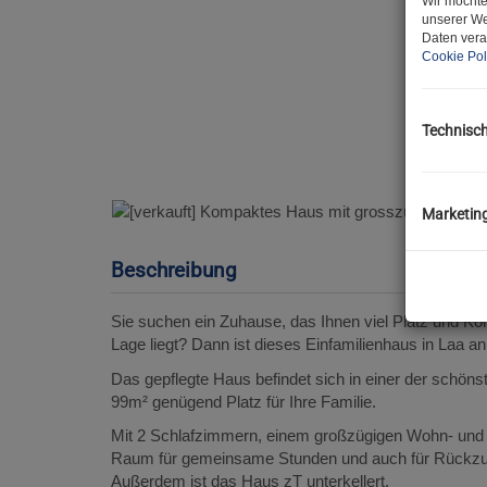
Wir möchte
unserer We
Daten vera
Cookie Pol
Technisc
Marketin
Beschreibung
Sie suchen ein Zuhause, das Ihnen viel Platz und Komfo
Lage liegt? Dann ist dieses Einfamilienhaus in Laa an
Das gepflegte Haus befindet sich in einer der schöns
99m² genügend Platz für Ihre Familie.
Mit 2 Schlafzimmern, einem großzügigen Wohn- und 
Raum für gemeinsame Stunden und auch für Rückzu
Außerdem ist das Haus zT unterkellert.