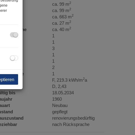
erbesserung
2
läche
ca. 99 m
ogene
2
ohnfläche
ca. 99 m
erer
2
rundfläche
ca. 663 m
2
llerfläche
ca. 27 m
2
aragenfläche
ca. 40 m
äder
1
C
1
ellplätze
3
ller
1
ärten
1
aragen
2
bstellräume
1
eptieren
2
WB
F, 219.3 kWh/m
a
GEE
D, 2,43
ltig bis
18.05.2034
aujahr
1960
auart
Neubau
ustand
gepflegt
auszustand
renovierungsbedürftig
eziehbar
nach Rücksprache