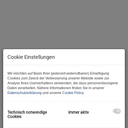
Cookie Einstellungen
Beschreibung
Wir möchten auf Basis Ihrer (jederzeit widerrufbaren) Einwilligung
Cookies zum Zweck der Verbesserung unserer Website sowie zur
Analyse Ihres Userverhaltens verwenden, die dazu personenbezogene
Hallo und herzlich Willkommen bei der JA Maklerei :)
Daten verarbeiten. Nähere Informationen finden Sie in unserer
Datenschutzerklärung
und unserer
Cookie Policy
.
Wir freuen uns, Ihnen dieses außergewöhnliche Objekt anbieten
zu dürfen.
Technisch notwendige
immer aktiv
Cookies
Und gleich zu den Fakten: