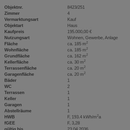
Objektnr.
8423/251
Zimmer
4
Vermarktungsart
Kauf
Objektart
Haus
Kaufpreis
195.000,00 €
Nutzungsart
Wohnen
Gewerbe
Anlage
2
Fläche
ca. 185 m
2
Wohnfläche
ca. 185 m
2
Grundfläche
ca. 162 m
2
Kellerfläche
ca. 30 m
2
Terrassenfläche
ca. 20 m
2
Garagenfläche
ca. 20 m
Bäder
1
WC
2
Terrassen
1
Keller
1
Garagen
1
Abstellräume
1
2
HWB
F, 193.4 kWh/m
a
fGEE
F, 3,28
gültig bis
23.04.2036