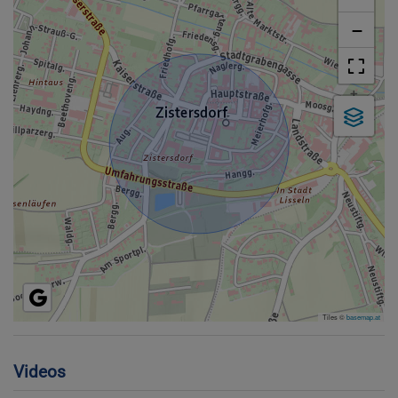
−
Tiles ©
basemap.at
Videos