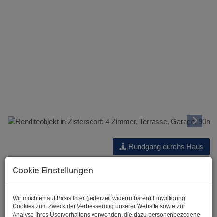
Rundgang durchs Haus
Beschreibung
Cookie Einstellungen
Hallo und herzlich Willkommen bei der JA Maklerei :-)
Wir freuen uns, Ihnen dieses vielseitige Objekt im Herzen von
Wir möchten auf Basis Ihrer (jederzeit widerrufbaren) Einwilligung
Cookies zum Zweck der Verbesserung unserer Website sowie zur
Zistersdorf anbieten zu dürfen!
Analyse Ihres Userverhaltens verwenden, die dazu personenbezogene