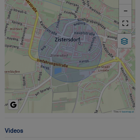
−
Tiles ©
basemap.at
Videos