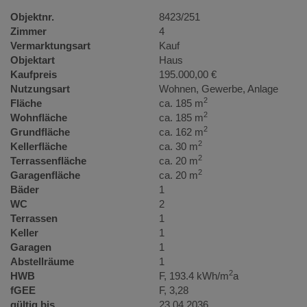
Objektnr.
8423/251
Zimmer
4
Vermarktungsart
Kauf
Objektart
Haus
Kaufpreis
195.000,00 €
Nutzungsart
Wohnen
Gewerbe
Anlage
2
Fläche
ca. 185 m
2
Wohnfläche
ca. 185 m
2
Grundfläche
ca. 162 m
2
Kellerfläche
ca. 30 m
2
Terrassenfläche
ca. 20 m
2
Garagenfläche
ca. 20 m
Bäder
1
WC
2
Terrassen
1
Keller
1
Garagen
1
Abstellräume
1
2
HWB
F, 193.4 kWh/m
a
fGEE
F, 3,28
gültig bis
23.04.2036