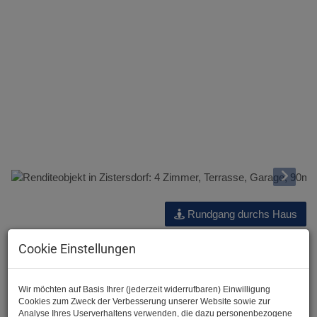
Rundgang durchs Haus
Beschreibung
Cookie Einstellungen
Hallo und herzlich Willkommen bei der JA Maklerei :-)
Wir freuen uns, Ihnen dieses vielseitige Objekt im Herzen von
Wir möchten auf Basis Ihrer (jederzeit widerrufbaren) Einwilligung
Cookies zum Zweck der Verbesserung unserer Website sowie zur
Zistersdorf anbieten zu dürfen!
Analyse Ihres Userverhaltens verwenden, die dazu personenbezogene