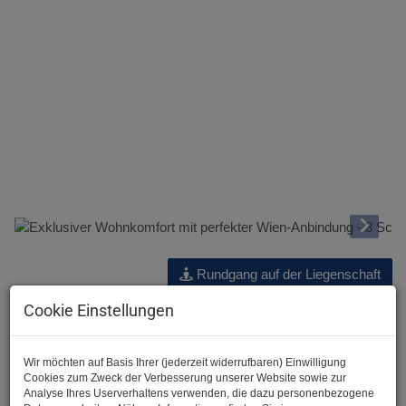
Rundgang auf der Liegenschaft
Beschreibung
Cookie Einstellungen
Hallo und herzlich Willkommen bei der JA Maklerei :)
Wir möchten auf Basis Ihrer (jederzeit widerrufbaren) Einwilligung
Wir freuen uns, Ihnen dieses entzückende Objekt anbieten zu
Cookies zum Zweck der Verbesserung unserer Website sowie zur
Analyse Ihres Userverhaltens verwenden, die dazu personenbezogene
dürfen.