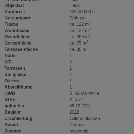
Objektart
Haus
Kaufpreis
425.000,00 €
Nutzungsart
Wohnen
2
Fläche
ca. 122 m
2
Wohnfläche
ca. 122 m
2
Grundfläche
ca. 269 m
2
Gartenfläche
ca. 75 m
2
Terrassenfläche
ca. 35 m
Bäder
1
WC
2
Terrassen
1
Stellplätze
2
Gärten
1
Abstellräume
1
2
HWB
B, 42 kWh/m
a
fGEE
A, 0,71
gültig bis
06.12.2031
Baujahr
2022
Erschließung
vollerschlossen
Bauart
Neubau
Zustand
neuwertig