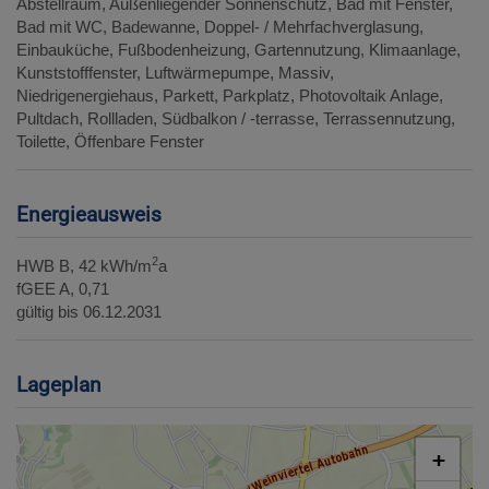
Abstellraum
Außenliegender Sonnenschutz
Bad mit Fenster
Bad mit WC
Badewanne
Doppel- / Mehrfachverglasung
Einbauküche
Fußbodenheizung
Gartennutzung
Klimaanlage
Kunststofffenster
Luftwärmepumpe
Massiv
Niedrigenergiehaus
Parkett
Parkplatz
Photovoltaik Anlage
Pultdach
Rollladen
Südbalkon / -terrasse
Terrassennutzung
Toilette
Öffenbare Fenster
Energieausweis
2
HWB
B, 42 kWh/m
a
fGEE
A, 0,71
gültig bis
06.12.2031
Lageplan
+