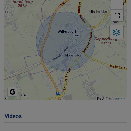
−
Tiles ©
basemap.at
Videos