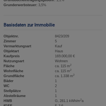
Grunderwerbsteuer:
3,5%
Basisdaten zur Immobilie
Objektnr.
8423/209
Zimmer
5
Vermarktungsart
Kauf
Objektart
Haus
Kaufpreis
169.000,00 €
Nutzungsart
Wohnen
2
Fläche
ca. 115 m
2
Wohnfläche
ca. 115 m
2
Grundfläche
ca. 1.338 m
Bäder
1
WC
2
Stellplätze
1
Abstellräume
1
2
HWB
G, 281.1 kWh/m
a
fGEE
F, 3,6