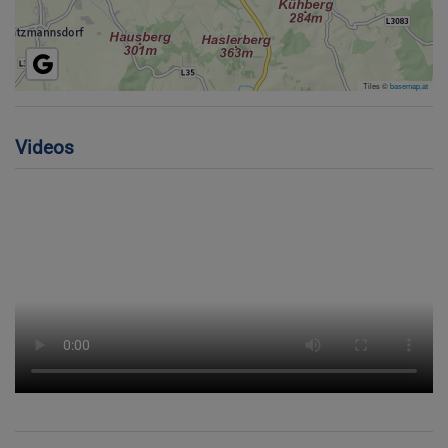
Tiles ©
basemap.at
Videos