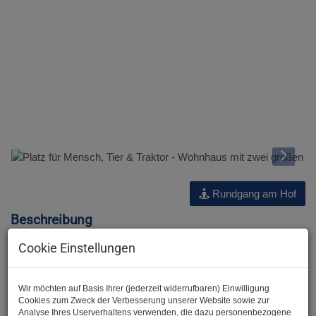
Rundgang am Hof
Beschreibung
Cookie Einstellungen
Hallo und herzlich Willkommen bei
der JA Maklerei :)
Wir möchten auf Basis Ihrer (jederzeit widerrufbaren) Einwilligung
Cookies zum Zweck der Verbesserung unserer Website sowie zur
Analyse Ihres Userverhaltens verwenden, die dazu personenbezogene
Wir freuen uns, Ihnen diese Liegenschaft anbieten zu dürfen.