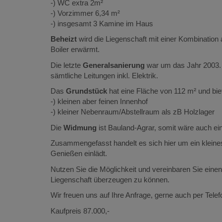
-) WC extra 2m²
-) Vorzimmer 6,34 m²
-) insgesamt 3 Kamine im Haus
Beheizt
wird die Liegenschaft mit einer Kombinatio
Boiler erwärmt.
Die letzte
Generalsanierung
war um das Jahr 2003. 
sämtliche Leitungen inkl. Elektrik.
Das
Grundstück
hat eine Fläche von 112 m² und bie
-) kleinen aber feinen Innenhof
-) kleiner Nebenraum/Abstellraum als zB Holzlager
Die
Widmung
ist Bauland-Agrar, somit wäre auch ein
Zusammengefasst handelt es sich hier um ein kleines
Genießen einlädt.
Nutzen Sie die Möglichkeit und vereinbaren Sie eine
Liegenschaft überzeugen zu können.
Wir freuen uns auf Ihre Anfrage, gerne auch per Telefo
Kaufpreis 87.000,-