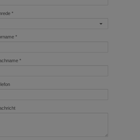
nrede
orname
achname
lefon
chricht