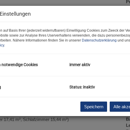
P
G
Einstellungen
G
n auf Basis Ihrer (jederzeit widerrufbaren) Einwilligung Cookies zum Zweck der V
bsite sowie zur Analyse Ihres Userverhaltens verwenden, die dazu personenbez
B
rbeiten. Nähere Informationen finden Sie in unserer
Datenschutzerklärung
und uns
icy
.
O
Z
V
h notwendige Cookies
immer aktiv
O
K
N
i :)
g
Status: inaktiv
F
W
n zu dürfen.
G
Speichern
Alle akz
B
W
933 errichtet und besteht aus:
B
r 17,41 m², Schlafzimmer 15,44 m²)
L