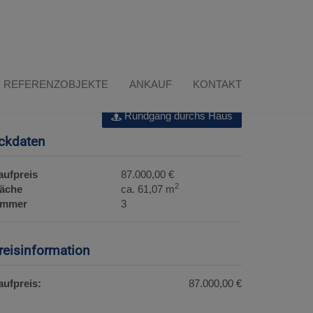
Download Expose
REFERENZOBJEKTE
ANKAUF
KONTAKT
Rundgang durchs Haus
ckdaten
aufpreis
87.000,00 €
2
läche
ca. 61,07 m
immer
3
reisinformation
aufpreis:
87.000,00 €