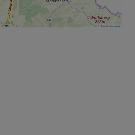
Tiles ©
basemap.at