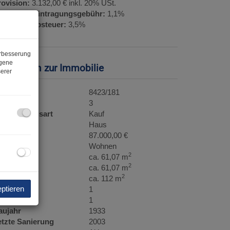
rovision:
3.132,00 € inkl. 20% USt.
rundbucheintragungsgebühr:
1,1%
runderwerbsteuer:
3,5%
erbesserung
ogene
asisdaten zur Immobilie
erer
bjektnr.
8423/181
immer
3
ermarktungsart
Kauf
bjektart
Haus
aufpreis
87.000,00 €
utzungsart
Wohnen
2
läche
ca. 61,07 m
2
ohnfläche
ca. 61,07 m
2
rundfläche
ca. 112 m
eptieren
äder
1
C
1
aujahr
1933
etzte Sanierung
2003