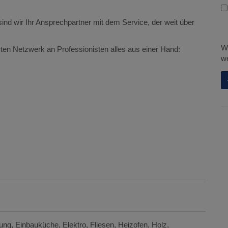
nd wir Ihr Ansprechpartner mit dem Service, der weit über
Wi
en Netzwerk an Professionisten alles aus einer Hand:
we
sung
Einbauküche
Elektro
Fliesen
Heizofen
Holz