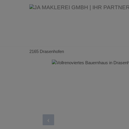
Vollrenoviertes Bauernhaus i
für nur 87.000 €!
2165 Drasenhofen