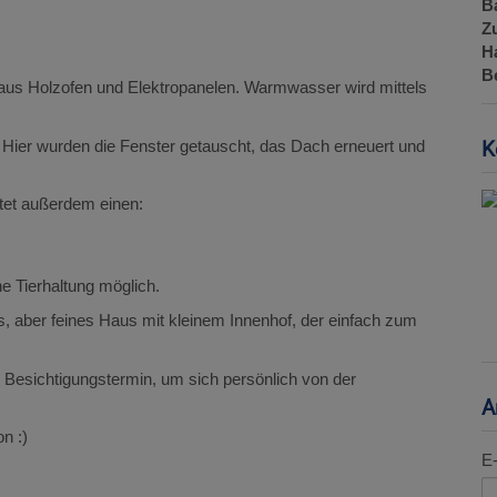
B
Z
H
B
n aus Holzofen und Elektropanelen. Warmwasser wird mittels
Hier wurden die Fenster getauscht, das Dach erneuert und
K
tet außerdem einen:
e Tierhaltung möglich.
, aber feines Haus mit kleinem Innenhof, der einfach zum
n Besichtigungstermin, um sich persönlich von der
A
n :)
E-