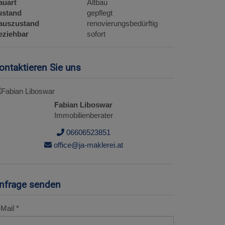
auart
Altbau
ustand
gepflegt
auszustand
renovierungsbedürftig
eziehbar
sofort
ontaktieren Sie uns
Fabian Liboswar
Immobilienberater
06606523851
office@ja-maklerei.at
nfrage senden
Mail